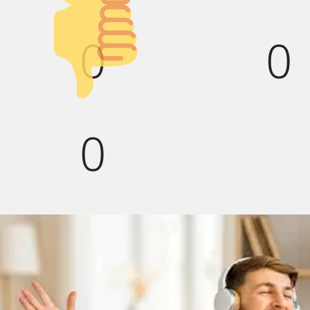
Палец
0
0
вниз!
0