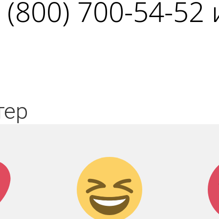
 (800) 700-54-52
тер
к!
Дикий
смех!