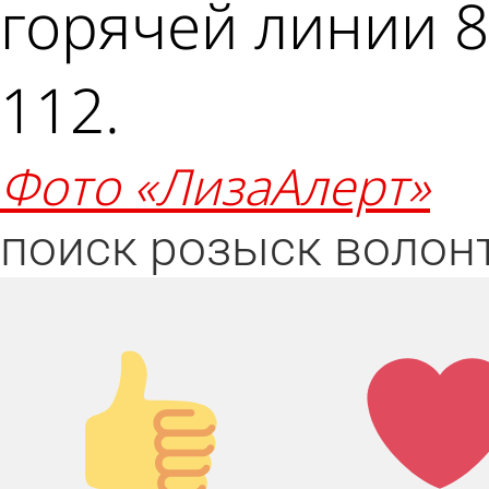
горячей линии 8
112.
фото «ЛизаАлерт»
поиск
розыск
волон
Палец
Лай
вверх!