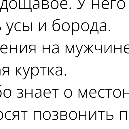
дощавое. У него
ь усы и борода.
вения на мужчин
 куртка.
ибо знает о мест
сят позвонить п