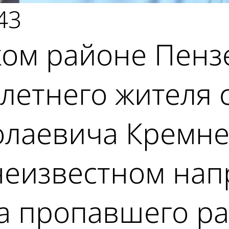
43
ом районе Пенз
-летнего жителя
лаевича Кремнев
неизвестном нап
а пропавшего р