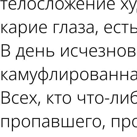
телосложение ху
карие глаза, ест
В день исчезно
камуфлированная
Всех, кто что-л
пропавшего, про