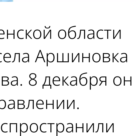
енской области
 села Аршиновка
а. 8 декабря он
равлении.
аспространили