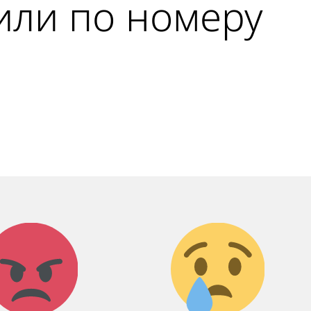
 или по номеру
Агрессия!
Грусть
:(