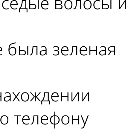
 седые волосы и
е была зеленая
онахождении
о телефону