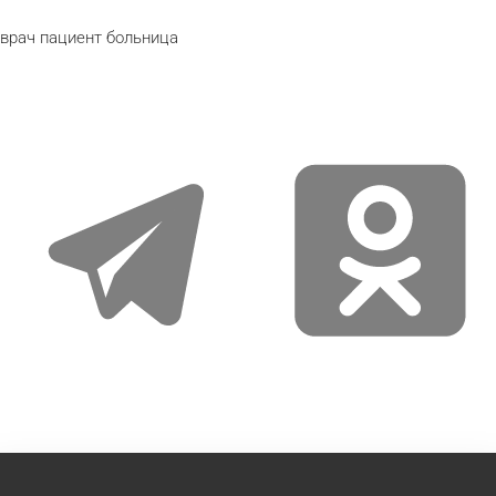
врач
пациент
больница
telegram
odnoklassniki