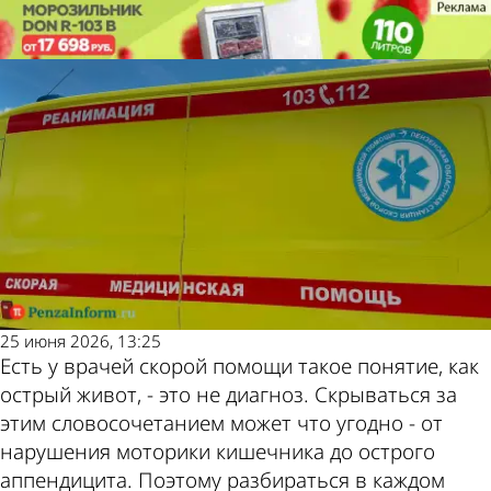
Пенза
Пенза
Острый живот
Острый живот
плюс ТВ
плюс ТВ
Также
Погода и
пресса
курсы
пишет по
валют в
25 июня 2026, 13:25
Есть у врачей скорой помощи такое понятие, как
острый живот, - это не диагноз. Скрываться за
этой теме
Пензе
этим словосочетанием может что угодно - от
нарушения моторики кишечника до острого
аппендицита. Поэтому разбираться в каждом