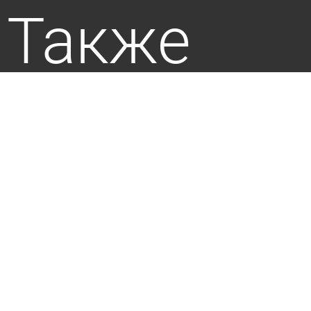
Также
пресса
пишет по
этой теме