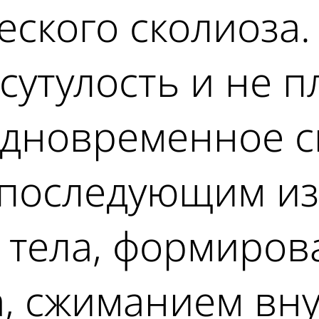
ского сколиоза.
 сутулость и не п
одновременное с
 последующим и
о тела, формиро
а, сжиманием вн