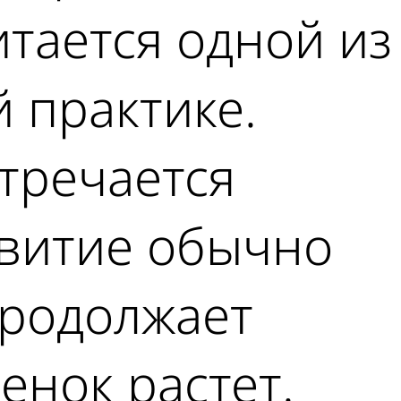
итается одной из
 практике.
стречается
звитие обычно
продолжает
бенок растет.