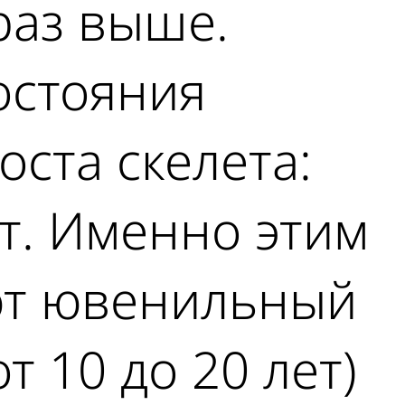
раз выше.
остояния
ста скелета:
ет. Именно этим
ют ювенильный
т 10 до 20 лет)