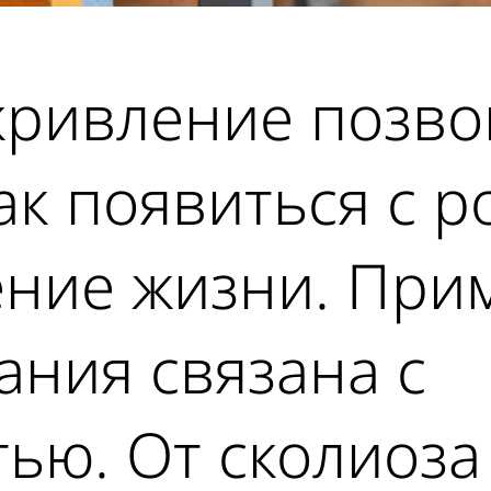
скривление позв
ак появиться с р
ение жизни. При
ания связана с
ью. От сколиоза