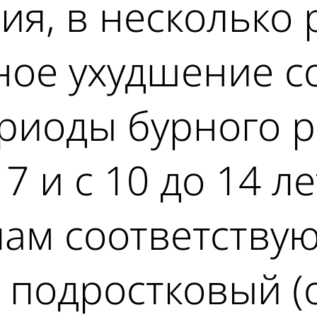
ия, в несколько 
ное ухудшение с
риоды бурного ро
7 и с 10 до 14 л
пам соответству
и подростковый (о