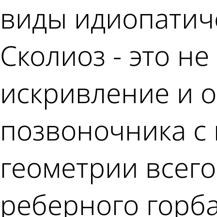
виды идиопатиче
Сколиоз - это не
искривление и 
позвоночника с
геометрии всег
реберного горб