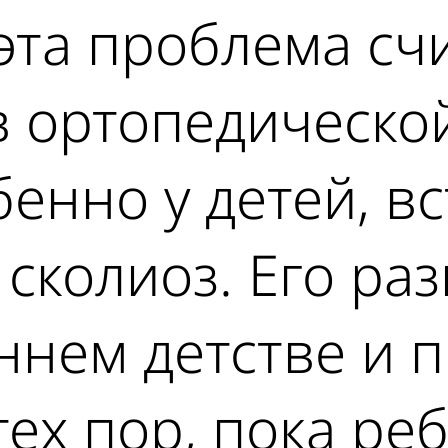
 эта проблема сч
 ортопедической
бенно у детей, в
сколиоз. Его ра
ннем детстве и 
тех пор, пока ре