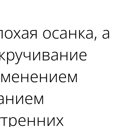
лохая осанка, а
кручивание
зменением
ванием
утренних