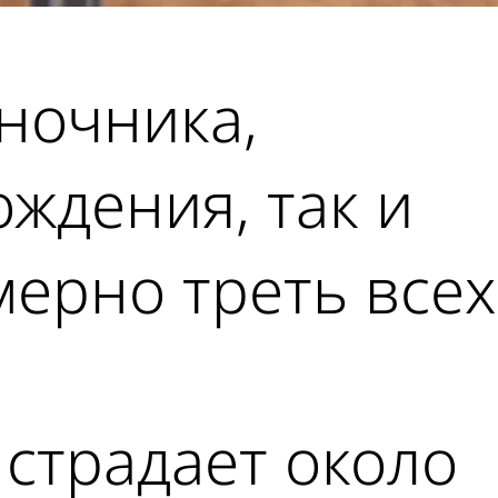
оночника,
ождения, так и
мерно треть всех
 страдает около