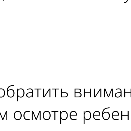
ad
 обратить внима
м осмотре ребен